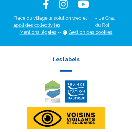
Place du village la solution web et
- Le Grau
appli des collectivités
du Roi
Mentions légales
-
-
Gestion des cookies
Les labels