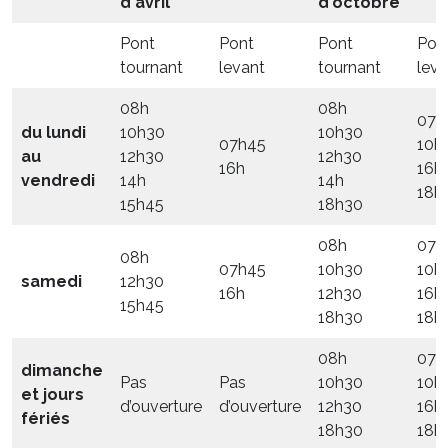
d'avril
d'octobre
Pont
Pont
Pont
Pon
tournant
levant
tournant
leva
08h
08h
07h
du lundi
10h30
10h30
07h45
10h
au
12h30
12h30
16h
16h
vendredi
14h
14h
18h
15h45
18h30
08h
07h
08h
07h45
10h30
10h
samedi
12h30
16h
12h30
16h
15h45
18h30
18h
08h
07h
dimanche
Pas
Pas
10h30
10h
et jours
d’ouverture
d’ouverture
12h30
16h
fériés
18h30
18h