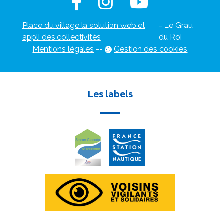
Place du village la solution web et
- Le Grau
appli des collectivités
du Roi
Mentions légales
-
-
Gestion des cookies
Les labels