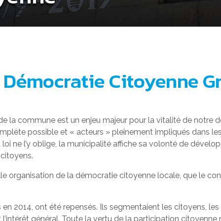
la Démocratie Citoyenne G
e de la commune est un enjeu majeur pour la vitalité de notre
plète possible et « acteurs » pleinement impliqués dans les év
oi ne l’y oblige, la municipalité affiche sa volonté de dévelop
 citoyens.
le organisation de la démocratie citoyenne locale, que le cons
s en 2014, ont été repensés. Ils segmentaient les citoyens, les
 l’intérêt général. Toute la vertu de la participation citoyenn