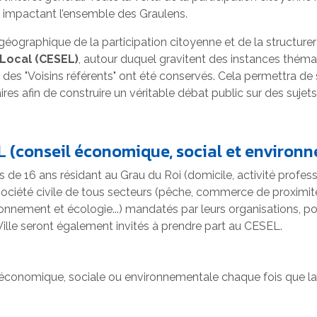
ts impactant l’ensemble des Graulens.
géographique de la participation citoyenne et de la structurer 
Local (CESEL)
, autour duquel gravitent des instances thémati
f des "Voisins référents" ont été conservés. Cela permettra de 
res afin de construire un véritable débat public sur des sujets 
EL (conseil économique, social et environn
de 16 ans résidant au Grau du Roi (domicile, activité professi
société civile de tous secteurs (pêche, commerce de proximité
ironnement et écologie...) mandatés par leurs organisations, 
 Ville seront également invités à prendre part au CESEL.
 économique, sociale ou environnementale chaque fois que la m