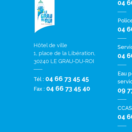
04 6
Polic
04 6
Hôtel de ville
Servi
1, place de la Libération,
04 6
30240 LE GRAU-DU-ROI
Eau p
04 66 73 45 45
Tél :
servi
04 66 73 45 40
Fax :
09 7
CCAS
04 6