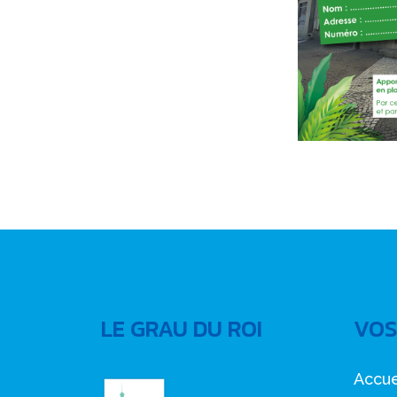
LE GRAU DU ROI
VOS
Accue