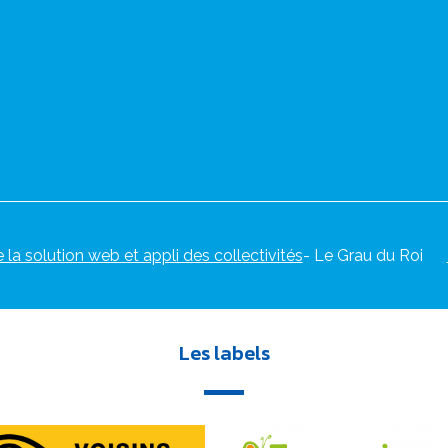
e la solution web et appli des collectivités
- Le Grau du Roi
Les labels