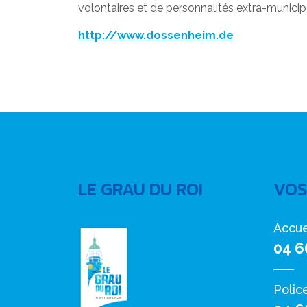
volontaires et de personnalités extra-municip
http://www.dossenheim.de
LE GRAU DU ROI
VOS
Accue
04 6
Polic