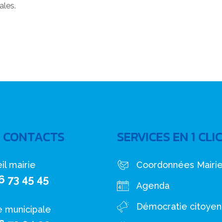
ales.
 CONTACTS
SERVICES EN 1 CLI
il mairie
Coordonnées Mairi
6 73 45 45
Agenda
Démocratie citoye
e municipale