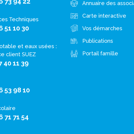
6 73 94 22
Annuaire des associ
Carte interactive
ces Techniques
6 51 10 30
Vos démarches
Publications
otable et eaux usées :
Portail famille
ce client SUEZ
7 40 11 39
6 53 98 10
colaire
6 71 71 54