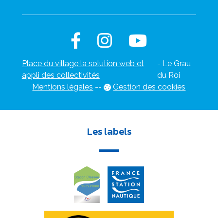
Place du village la solution web et
- Le Grau
appli des collectivités
du Roi
Mentions légales
-
-
Gestion des cookies
Les labels