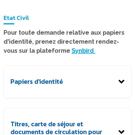
Etat Civil
Pour toute demande relative aux papiers
d'identité, prenez directement rendez-
vous sur la plateforme
Synbird
Papiers d'identité
Information : la préfecture du Gard ne distribue
Titres, carte de séjour et
plus de CERFA en version papier pour les
documents de circulation pour
demandes relatives à l'identité. Ils ne sont