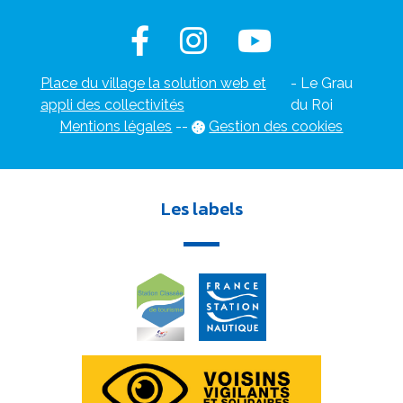
Place du village la solution web et
- Le Grau
appli des collectivités
du Roi
Mentions légales
-
-
Gestion des cookies
Les labels