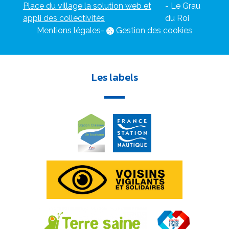
Place du village la solution web et
- Le Grau
appli des collectivités
du Roi
Mentions légales
-
Gestion des cookies
Les labels