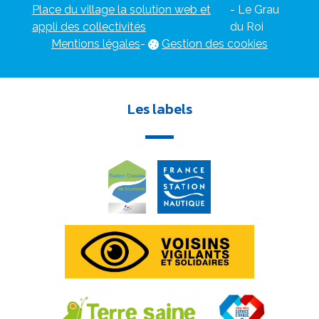
Place du village la solution web et
- Le Grau
appli des collectivités
du Roi
Mentions légales
-
Gestion des cookies
Les labels