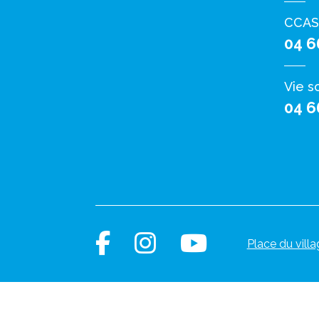
CCAS
04 6
Vie s
04 6
Place du villa