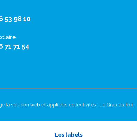
6 53 98 10
colaire
6 71 71 54
ge la solution web et appli des collectivités
- Le Grau du Roi
Les labels