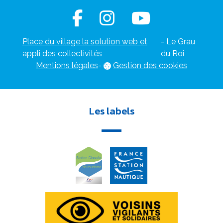
Place du village la solution web et
- Le Grau
appli des collectivités
du Roi
Mentions légales
-
Gestion des cookies
Les labels