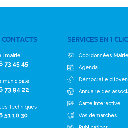
 CONTACTS
SERVICES EN 1 CLI
il mairie
Coordonnées Mairi
6 73 45 45
Agenda
Démocratie citoye
e municipale
6 73 94 22
Annuaire des associ
Carte interactive
ces Techniques
6 51 10 30
Vos démarches
Publications