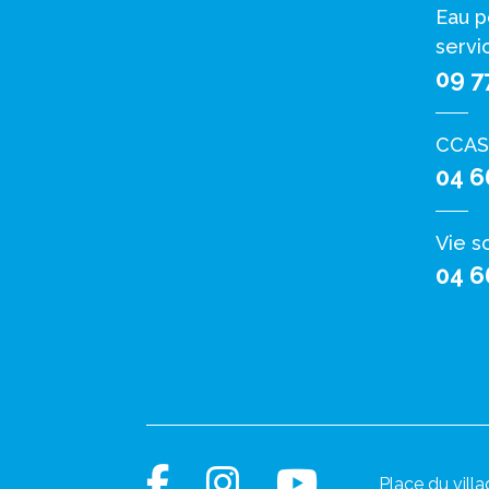
Eau p
servi
09 7
CCAS
04 6
Vie s
04 6
Place du villa