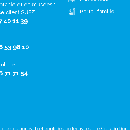
otable et eaux usées :
Portail famille
ce client SUEZ
7 40 11 39
6 53 98 10
colaire
6 71 71 54
ge la solution web et appli des collectivités
- Le Grau du Roi