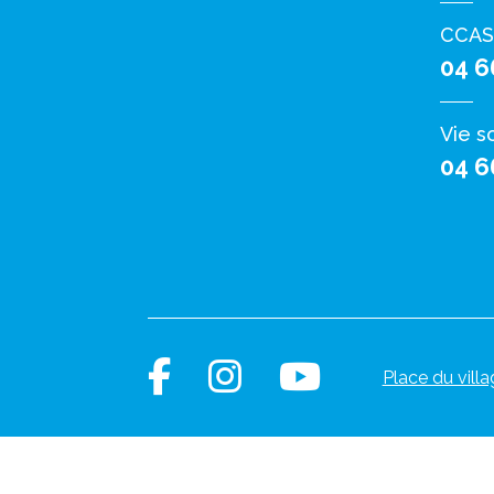
CCAS
04 6
Vie s
04 6
Place du villa