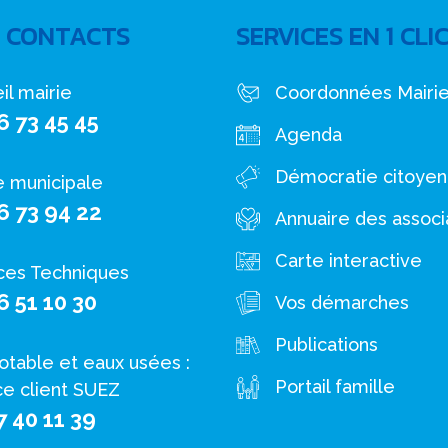
 CONTACTS
SERVICES EN 1 CLI
il mairie
Coordonnées Mairi
6 73 45 45
Agenda
Démocratie citoye
e municipale
6 73 94 22
Annuaire des associ
Carte interactive
ces Techniques
6 51 10 30
Vos démarches
Publications
otable et eaux usées :
Portail famille
ce client SUEZ
7 40 11 39