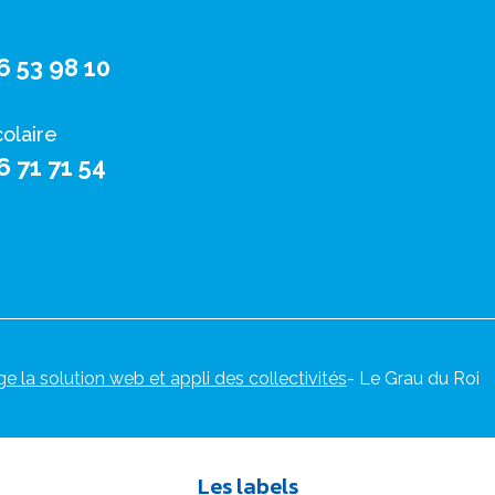
6 53 98 10
colaire
6 71 71 54
ge la solution web et appli des collectivités
- Le Grau du Roi
Les labels