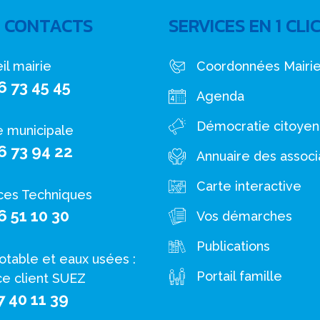
 CONTACTS
SERVICES EN 1 CLI
il mairie
Coordonnées Mairi
6 73 45 45
Agenda
Démocratie citoye
e municipale
6 73 94 22
Annuaire des associ
Carte interactive
ces Techniques
6 51 10 30
Vos démarches
Publications
otable et eaux usées :
Portail famille
ce client SUEZ
7 40 11 39