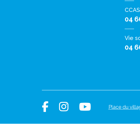
CCAS
04 6
Vie s
04 6
Place du villa