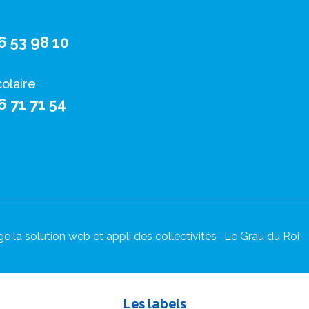
6 53 98 10
colaire
6 71 71 54
ge la solution web et appli des collectivités
- Le Grau du Roi
Les labels