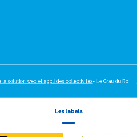
e la solution web et appli des collectivités
- Le Grau du Roi
Les labels