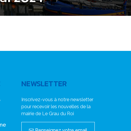
C
NEWSLETTER
Inscrivez-vous à notre newsletter
e
pour recevoir les nouvelles de la
mairie de Le Grau du Roi
nne
Renseignez votre email