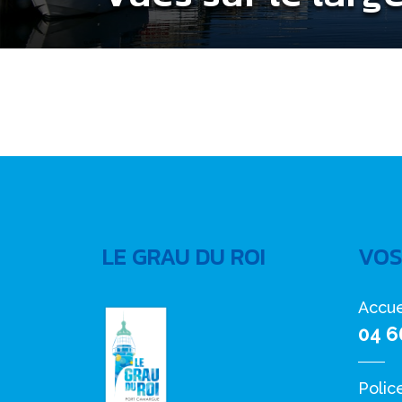
LE GRAU DU ROI
VOS
Accue
04 6
Polic