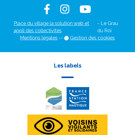
Place du village la solution web et
- Le Grau
appli des collectivités
du Roi
Mentions légales
-
-
Gestion des cookies
Les labels