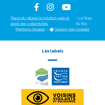
Place du village la solution web et
- Le Grau
appli des collectivités
du Roi
Mentions légales
-
-
Gestion des cookies
Les labels