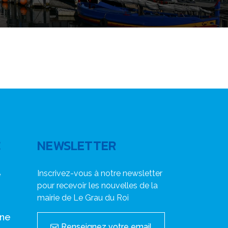
C
NEWSLETTER
Inscrivez-vous à notre newsletter
e
pour recevoir les nouvelles de la
mairie de Le Grau du Roi
nne
Renseignez votre email