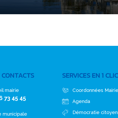
 CONTACTS
SERVICES EN 1 CLI
il mairie
Coordonnées Mairi
6 73 45 45
Agenda
Démocratie citoye
e municipale