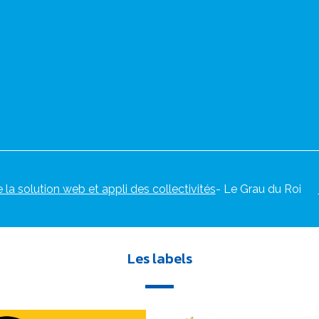
e la solution web et appli des collectivités
- Le Grau du Roi
Les labels