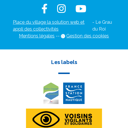
Place du village la solution web et
- Le Grau
appli des collectivités
du Roi
Mentions légales
-
-
Gestion des cookies
Les labels