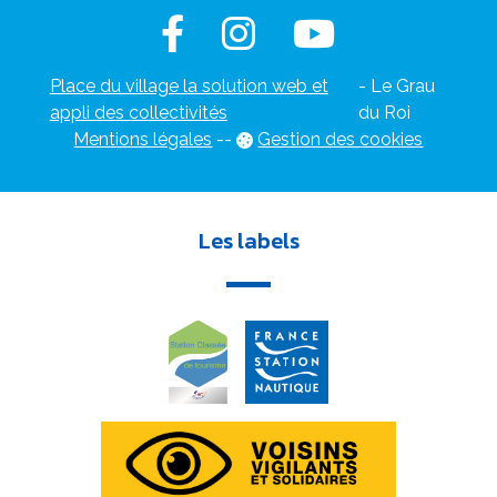
Place du village la solution web et
- Le Grau
appli des collectivités
du Roi
Mentions légales
-
-
Gestion des cookies
Les labels