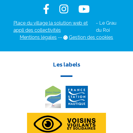
Place du village la solution web et
- Le Grau
appli des collectivités
du Roi
Mentions légales
-
-
Gestion des cookies
Les labels