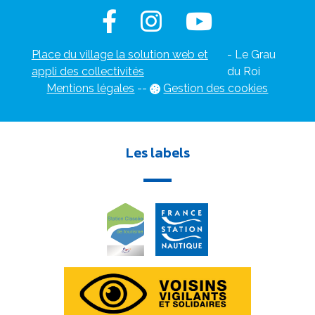
Place du village la solution web et
- Le Grau
appli des collectivités
du Roi
Mentions légales
-
-
Gestion des cookies
Les labels