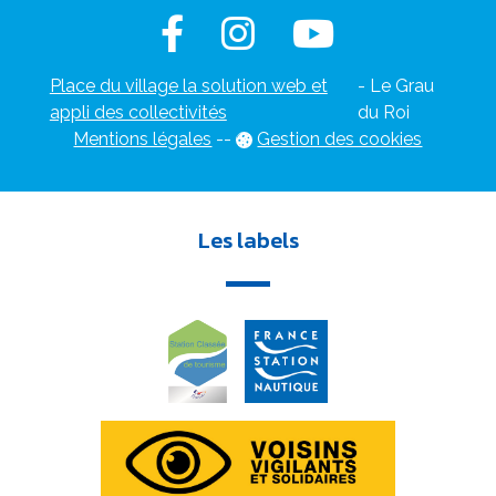
Place du village la solution web et
- Le Grau
appli des collectivités
du Roi
Mentions légales
-
-
Gestion des cookies
Les labels