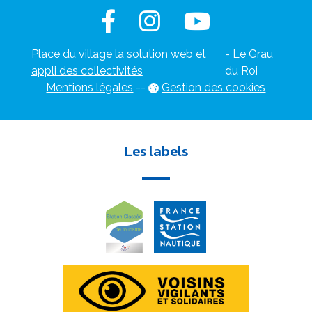
Place du village la solution web et
- Le Grau
appli des collectivités
du Roi
Mentions légales
-
-
Gestion des cookies
Les labels