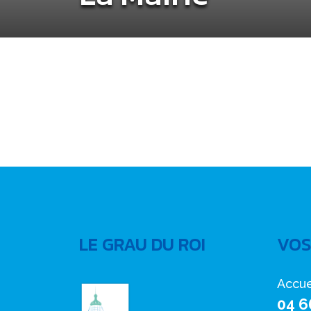
LE GRAU DU ROI
VOS
Accue
04 6