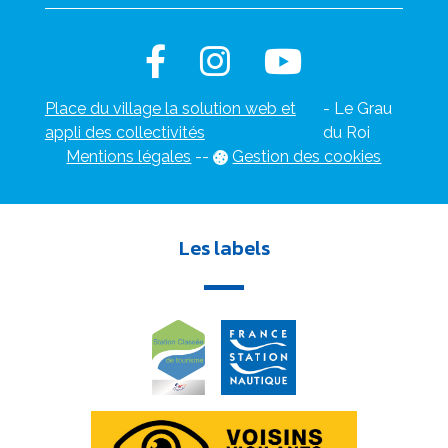
Place du village la solution web et
- Le Grau
appli des collectivités
du Roi
Mentions légales
-
-
Gestion des cookies
Les labels