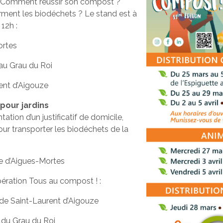
 Comment réussir son compost ?
orment les biodéchets ? Le stand est à
 12h :
ortes
 au Grau du Roi
rent d’Aigouze
pour jardins
tation d’un justificatif de domicile,
r transporter les biodéchets de la
ie d’Aigues-Mortes
opération Tous au compost ! :
e de Saint-Laurent d’Aigouze
e du Grau du Roi