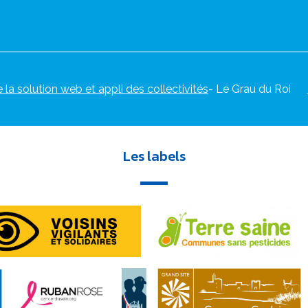
e la solution web et appli des collectivités
- Le Grau du Roi
Les labels