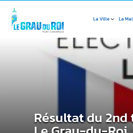
La Ville
La Mai
Résultat du 2nd 
Le Grau-du-Roi