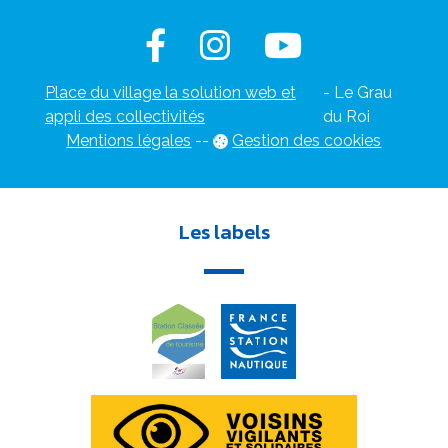
Place du village la solution web et
- Le Grau
appli des collectivités
du Roi
Mentions légales
-
-
Gestion des cookies
Les labels