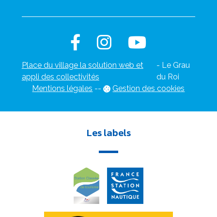
Place du village la solution web et
- Le Grau
appli des collectivités
du Roi
Mentions légales
-
-
Gestion des cookies
Les labels