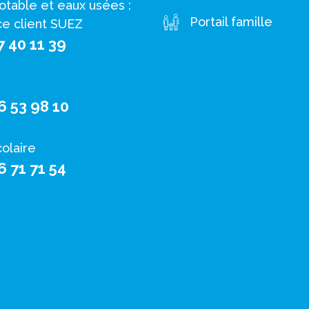
otable et eaux usées :
Portail famille
ce client SUEZ
7 40 11 39
6 53 98 10
colaire
6 71 71 54