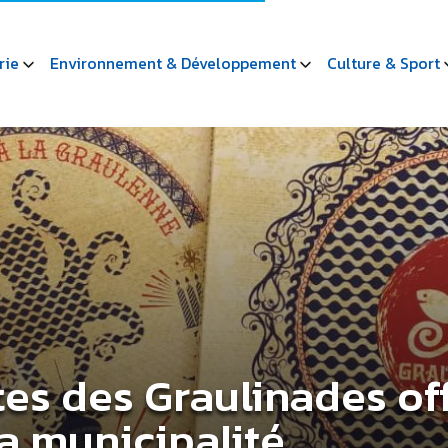
rie
Environnement & Développement
Culture & Sport
tes des Graulinades off
a municipalité