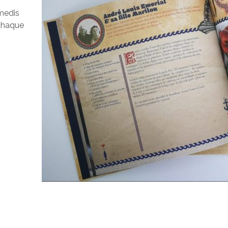
amedis
 chaque