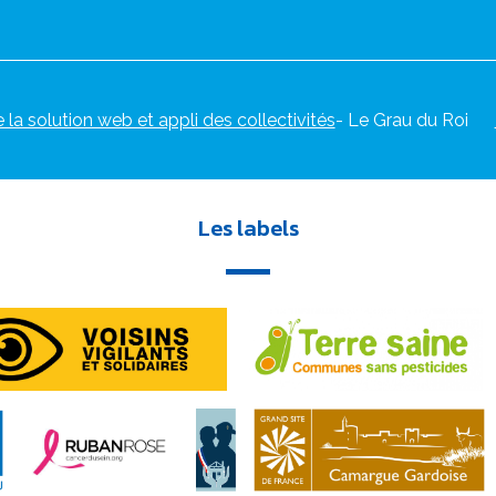
e la solution web et appli des collectivités
- Le Grau du Roi
Les labels