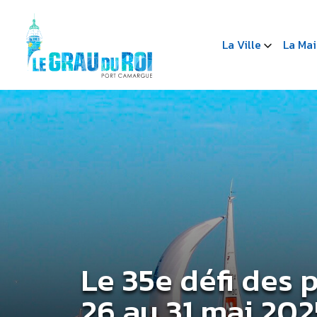
La Ville
La Mai
Le 35e défi des 
26 au 31 mai 202