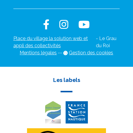
Place du village la solution web et
- Le Grau
appli des collectivités
du Roi
Mentions légales
-
-
Gestion des cookies
Les labels