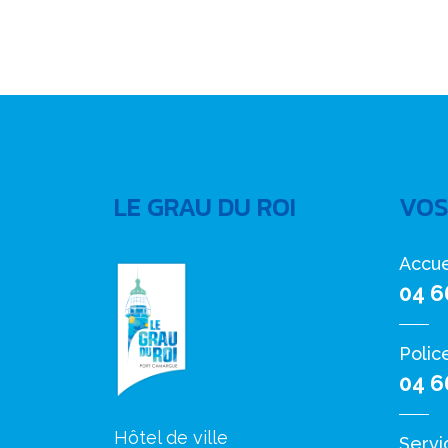
LE GRAU DU ROI
VOS
Accue
04 6
Polic
04 6
Hôtel de ville
Servi