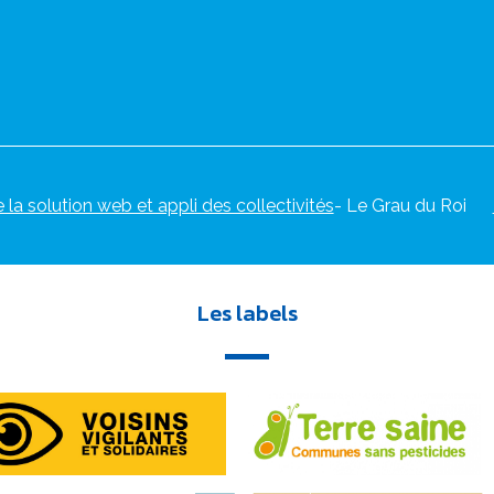
e la solution web et appli des collectivités
- Le Grau du Roi
Les labels