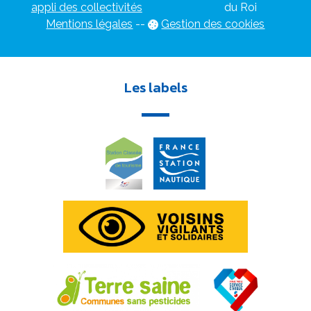
appli des collectivités
du Roi
Mentions légales
-
-
Gestion des cookies
Les labels