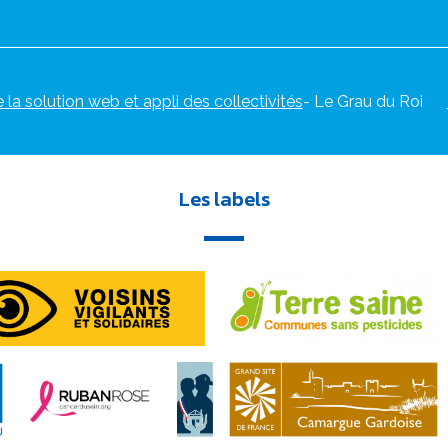
e la solution web et appli des collectivités
- Le Grau du Roi
Les labels