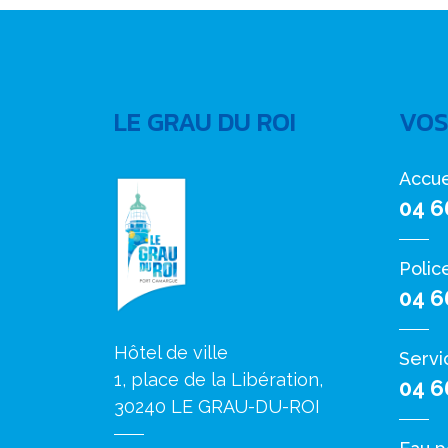
LE GRAU DU ROI
VOS
Accue
04 6
Polic
04 6
Hôtel de ville
Servi
1, place de la Libération,
04 6
30240 LE GRAU-DU-ROI