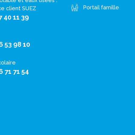
otable et eaux usées :
Portail famille
ce client SUEZ
7 40 11 39
6 53 98 10
colaire
6 71 71 54