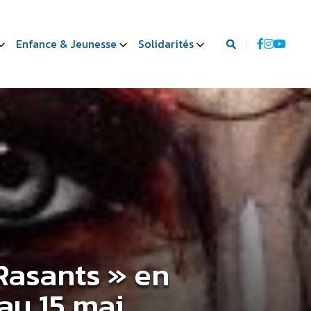
Enfance & Jeunesse
Solidarités
Rasants » en
 au 15 mai