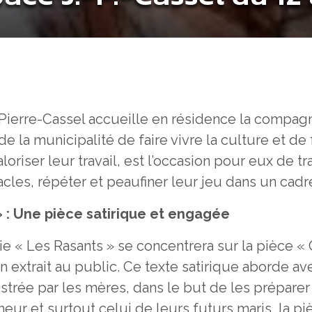
-Pierre-Cassel accueille en résidence la compagn
e la municipalité de faire vivre la culture et de f
aloriser leur travail, est l’occasion pour eux de t
es, répéter et peaufiner leur jeu dans un cadre 
 : Une pièce satirique et engagée
e « Les Rasants » se concentrera sur la pièce «
n extrait au public. Ce texte satirique aborde 
hestrée par les mères, dans le but de les prépare
ur et surtout celui de leurs futurs maris, la pi