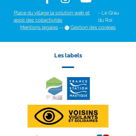
Place du village la solution web et
- Le Grau
appli des collectivités
du Roi
Mentions légales
-
-
Gestion des cookies
Les labels