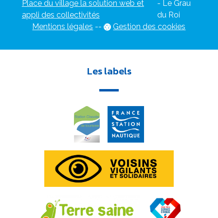
Place du village la solution web et
- Le Grau
appli des collectivités
du Roi
Mentions légales
-
-
Gestion des cookies
Les labels