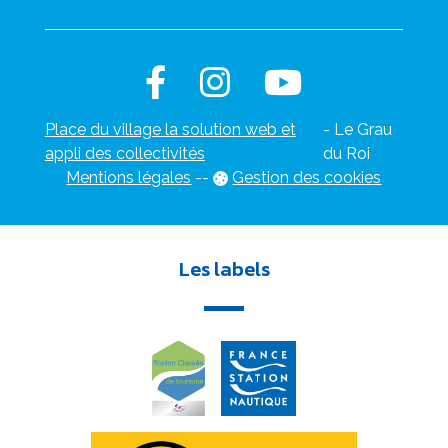
Place du village la solution web et
- Le Grau
appli des collectivités
du Roi
Mentions légales
-
-
Gestion des cookies
Les labels