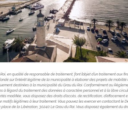
Roi, en qualité de responsable de traitement, font l’objet d’un traitement aux fin
 fondé sur l’intérêt légitime de la municipalité à élaborer des projets de mobil
niquement destinées à la municipalité du Grau du Roi. Conformément au Règle
ues à l’égard du traitement des données à caractère personnel et à la libre circu
bertés modifiée, vous disposez des droits d’accès, de rectification, d’effacement e
ur motifs légitimes à leur traitement. Vous pouvez les exercer en contactant le 
: 1 place de la Libération, 30240 Le Grau du Roi. Vous disposez également du d