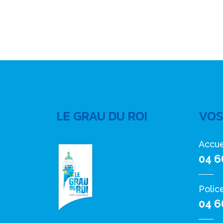
LE GRAU DU ROI
VOS
Accue
04 6
Polic
04 6