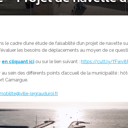
ns le cadre d’une étude de faisabilité d’un projet de navette sur
 d’évaluer les besoins de déplacements au moyen de ce ques
e
en cliquant ici
ou sur le lien suivant :
https://cutt.ly/fFwv8
u sein des différents points d’accueil de la municipalité : hôte
Port Camargue.
mobilite@ville-legrauduroi.fr