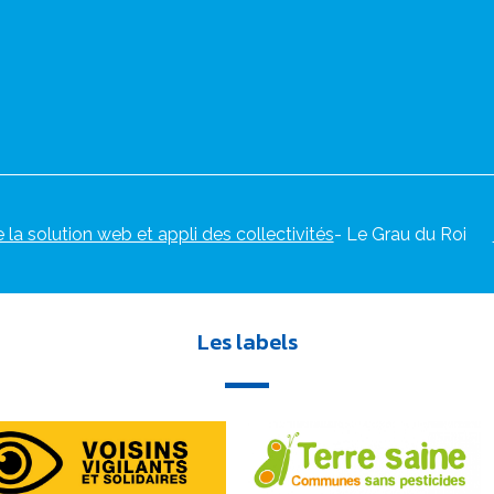
e la solution web et appli des collectivités
- Le Grau du Roi
Les labels