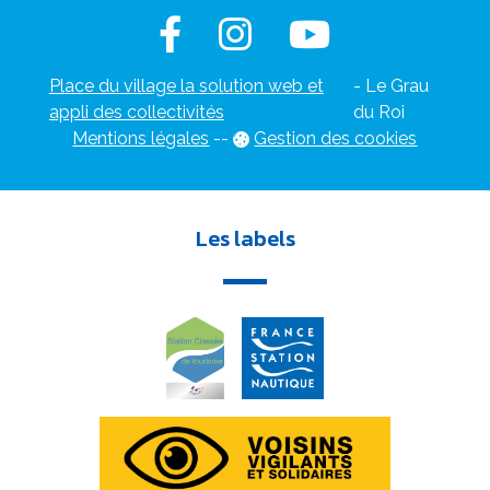
Place du village la solution web et
- Le Grau
appli des collectivités
du Roi
Mentions légales
-
-
Gestion des cookies
Les labels