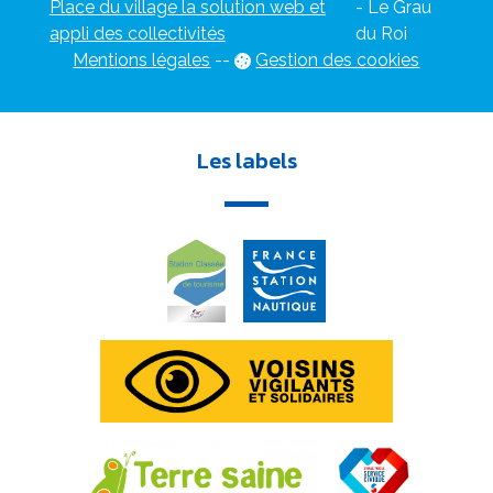
Place du village la solution web et
- Le Grau
appli des collectivités
du Roi
Mentions légales
-
-
Gestion des cookies
Les labels