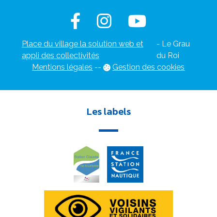
Place du village la solution web et
- Le Grau
appli des collectivités
du Roi
Mentions légales
-
-
Gestion des cookies
Les labels