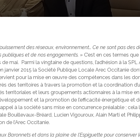
enfouissement des réseaux, environnement… Ce ne sont pas des dél
s publiques et de nos engagements. »
C’est en ces termes que 
s de mai. Parmi la vingtaine de questions, l’adhésion à la SP
en janvier 2015 la Société Publique Locale Arec Occitanie don
ntervient pour la mise en œuvre des compétences dans les domain
rès des territoires à travers la promotion et la coordination d
és territoriales et leurs groupements actionnaires à la mise en
 développement et la promotion de l’efficacité énergétique e
appel à la société sans mise en concurrence préalable ; cela l
ale Bouillevaux-Bréard, Lucien Vigouroux, Alain Marti et Phili
n de l’Arec Occitanie.
x Baronnets et dans la plaine de l’Espiguette pour conserver l