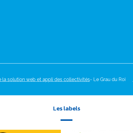
e la solution web et appli des collectivités
- Le Grau du Roi
Les labels