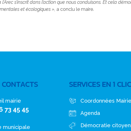
’Arec s’inscrit dans l’action que nous conduisons. Et cela démo
nementales et écologiques »,
a conclu le maire.
 CONTACTS
SERVICES EN 1 CLI
il mairie
Coordonnées Mairi
6 73 45 45
Agenda
Démocratie citoye
e municipale