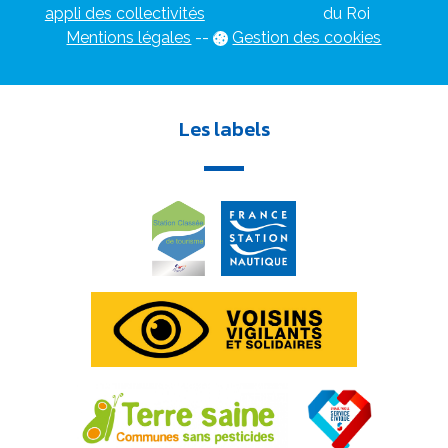
appli des collectivités
du Roi
Mentions légales
-
-
Gestion des cookies
Les labels