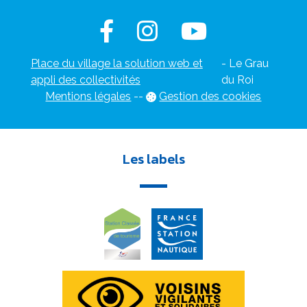
Place du village la solution web et
- Le Grau
appli des collectivités
du Roi
Mentions légales
-
-
Gestion des cookies
Les labels