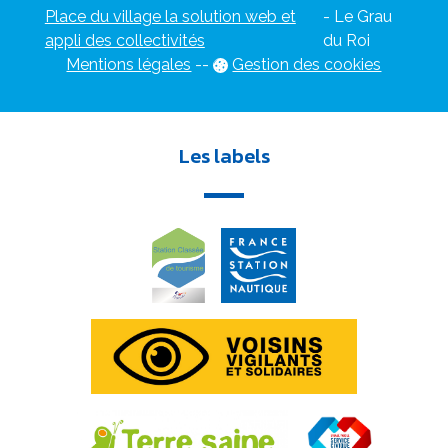
Place du village la solution web et
- Le Grau
appli des collectivités
du Roi
Mentions légales
-
-
Gestion des cookies
Les labels