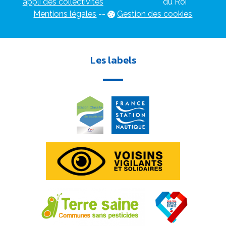
appli des collectivités
du Roi
Mentions légales
-
-
Gestion des cookies
Les labels