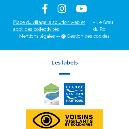
Place du village la solution web et
- Le Grau
appli des collectivités
du Roi
Mentions légales
-
-
Gestion des cookies
Les labels