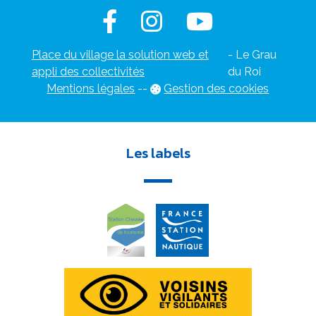
Place du village la solution web et
- Le Grau
appli des collectivités
du Roi
Mentions légales
-
-
Gestion des cookies
Les labels